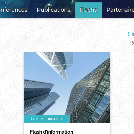
nférences
Publications
Flashs
Partenair
S'
BÂTIMENT, URBANISME
Flash d’information