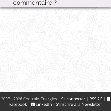
commentaire ?
2007 - 2026 Centrale-Énergies
|
Se connecter
|
RSS 2.0
|
Facebook
|
LinkedIn
|
S'inscrire à la Newsletter