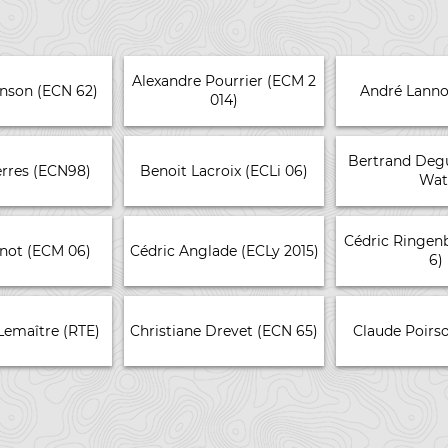
Alexandre Pourrier (ECM 2
enson (ECN 62)
André Lanno
014)
Bertrand Degu
erres (ECN98)
Benoit Lacroix (ECLi 06)
Wat
Cédric Ringen
dnot (ECM 06)
Cédric Anglade (ECLy 2015)
6)
 Lemaître (RTE)
Christiane Drevet (ECN 65)
Claude Poirso