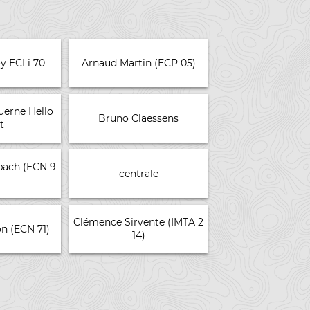
y ECLi 70
Arnaud Martin (ECP 05)
erne Hello
Bruno Claessens
t
bach (ECN 9
centrale
Clémence Sirvente (IMTA 2
n (ECN 71)
14)