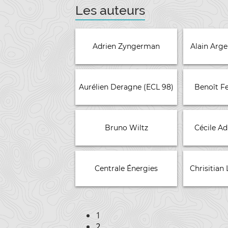
Les auteurs
Adrien Zyngerman
Alain Arg
Aurélien Deragne (ECL 98)
Benoît F
Bruno Wiltz
Cécile A
Centrale Énergies
Chrisitian
1
2