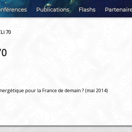
nférences
Publications
Flashs
Partenair
Li 70
70
énergétique pour la France de demain ? (mai 2014)