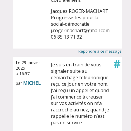
Cordialement.
Jacques ROGER-MACHART
Progressistes pour la
social-démocratie
j.rogermachart@gmail.com
06 85 13 71 32
Répondre à ce message
#
Le 29 janvier
Je suis en train de vous
2025
signaler suite au
à 16:57
démarchage téléphonique
MICHEL
par
reçu ce jour en votre nom.
J’ai reçu un appel et quand
j’ai commencé à creuser
sur vos activités on m’a
raccroché au nez, quand je
rappelle le numéro n’est
pas en service