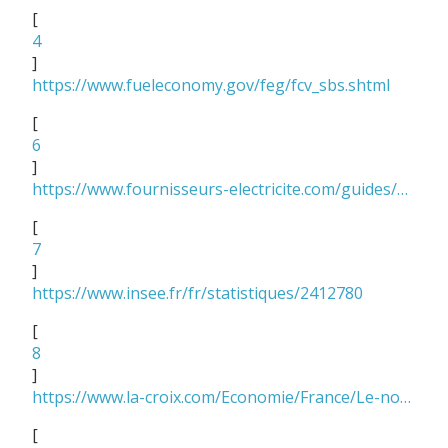
[
4
]
https://www.fueleconomy.gov/feg/fcv_sbs.shtml
[
6
]
https://www.fournisseurs-electricite.com/guides/prix/kwh
[
7
]
https://www.insee.fr/fr/statistiques/2412780
[
8
]
https://www.la-croix.com/Economie/France/Le-nombre-bornes-vehicules-electriques-progresse-lentement-2018-07-05-1200952727
[