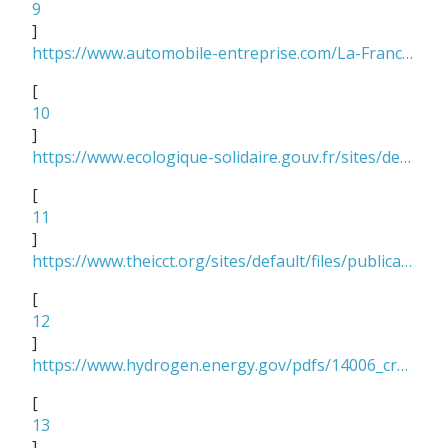
9
]
https://www.automobile-entreprise.com/La-France-compte-une-vingtaine-de,6845
[
10
]
https://www.ecologique-solidaire.gouv.fr/sites/default/files/2018.06.01_dp_plan_deploiement_hydrogene_0.pdf
[
11
]
https://www.theicct.org/sites/default/files/publications/EV-life-cycle-GHG_ICCT-Briefing_09022018_vF.pdf
[
12
]
https://www.hydrogen.energy.gov/pdfs/14006_cradle_to_grave_analysis.pdf
[
13
]