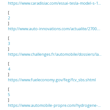
https://www.caradisiac.com/essai-tesla-model-s-100d-championne-du-monde-161791.htm
[
2
]
http://www.auto-innovations.com/actualite/2700.html
[
3
]
https://www.challenges.fr/automobile/dossiers/la-verite-sur-la-consommation-des-voitures-electriques_2623
[
4
]
https://www.fueleconomy.gov/feg/fcv_sbs.shtml
[
5
]
https://www.automobile-propre.com/hydrogene-air-liquide-inaugure-nouvelle-station-orly/