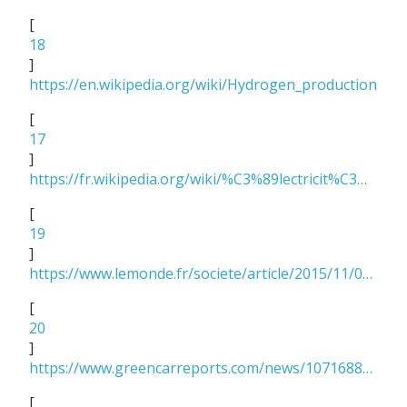
[
18
]
https://en.wikipedia.org/wiki/Hydrogen_production
[
17
]
https://fr.wikipedia.org/wiki/%C3%89lectricit%C3%A9_en_France
[
19
]
https://www.lemonde.fr/societe/article/2015/11/02/les-francais-mettent-en-moyenne-50-minutes-pour-l-aller-retour-domicile-travail_4801698_3224.html
[
20
]
https://www.greencarreports.com/news/1071688_95-of-all-trips-could-be-made-in-electric-cars-says-study
[