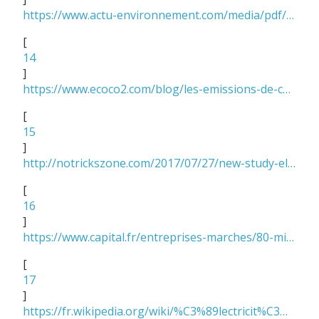
https://www.actu-environnement.com/media/pdf/news-26748-rapport-cgedd-cgeiet-hydrogene.pdf
[
14
]
https://www.ecoco2.com/blog/les-emissions-de-co2-de-la-production-delectricite-europeenne-en-direct/
[
15
]
http://notrickszone.com/2017/07/27/new-study-electric-vehicle-use-does-not-appreciably-reduce-co2-emissions/
[
16
]
https://www.capital.fr/entreprises-marches/80-millions-de-voitures-en-moins-en-europe-dici-2030-etude-1243502
[
17
]
https://fr.wikipedia.org/wiki/%C3%89lectricit%C3%A9_en_France