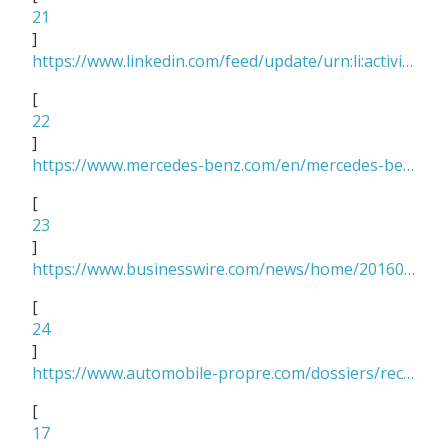
21
]
https://www.linkedin.com/feed/update/urn:li:activity:6473898716188282880/
[
22
]
https://www.mercedes-benz.com/en/mercedes-benz/vehicles/passenger-cars/glc/the-new-glc-f-cell/
[
23
]
https://www.businesswire.com/news/home/20160929005533/fr/
[
24
]
https://www.automobile-propre.com/dossiers/recharge-voitures-electriques/
[
17