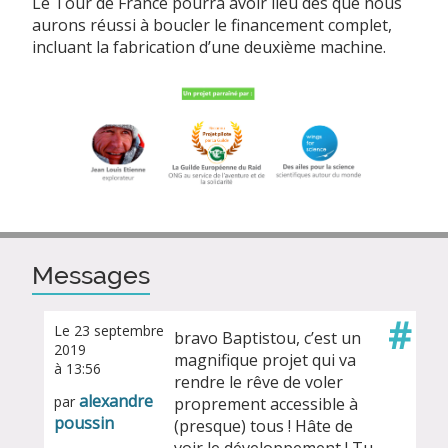
Le Tour de France pourra avoir lieu dès que nous
aurons réussi à boucler le financement complet,
incluant la fabrication d’une deuxième machine.
Messages
#
Le 23 septembre
bravo Baptistou, c’est un
2019
magnifique projet qui va
à 13:56
rendre le rêve de voler
alexandre
par
proprement accessible à
poussin
(presque) tous ! Hâte de
voir le développement ! Tu