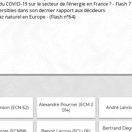
 du COVID-19 sur le secteur de l’énergie en France ? - Flash 7
ersibles dans son dernier rapport aux décideurs
gaz naturel en Europe - (Flash n°64)
Alexandre Pourrier (ECM 2
enson (ECN 62)
André Lanno
014)
Bertrand Degu
erres (ECN98)
Benoit Lacroix (ECLi 06)