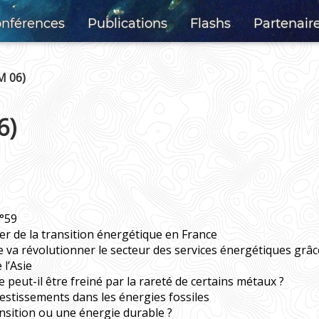
nférences
Publications
Flashs
Partenair
M 06)
6)
n°59
r de la transition énergétique en France
 va révolutionner le secteur des services énergétiques grâce
l’Asie
e peut-il être freiné par la rareté de certains métaux ?
estissements dans les énergies fossiles
ansition ou une énergie durable ?