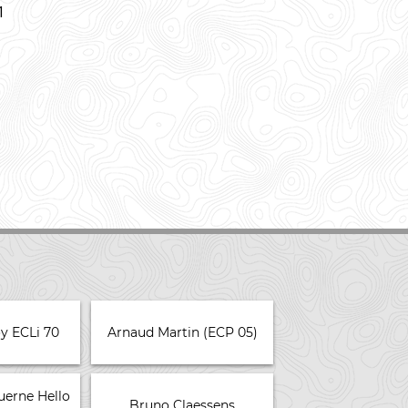
1
y ECLi 70
Arnaud Martin (ECP 05)
erne Hello
Bruno Claessens