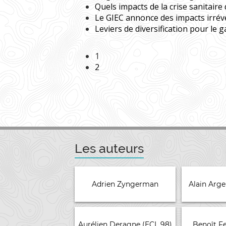
Quels impacts de la crise sanitaire
Le GIEC annonce des impacts irrév
Leviers de diversification pour le 
1
2
Les auteurs
Adrien Zyngerman
Alain Arg
Aurélien Deragne (ECL 98)
Benoît F