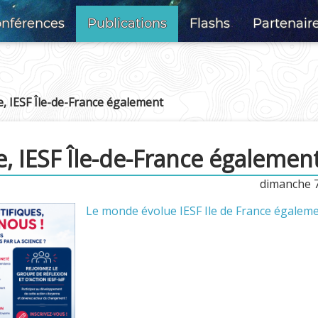
nférences
Publications
Flashs
Partenair
, IESF Île-de-France également
, IESF Île-de-France égalemen
dimanche 7
Le monde évolue IESF Ile de France égalem